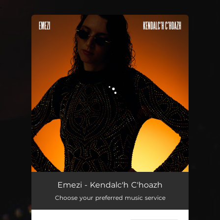
.
You're all set!
Kendalc'h C'hoazh
04:27
Emezi - Kendalc'h C'hoazh
Choose your preferred music service