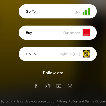
Go To
jpc
Buy
Dussmann
Go To
Flight 13 (DE)
Follow on:
By using this service you agree to our
Privacy Policy
and
Terms Of Use
.