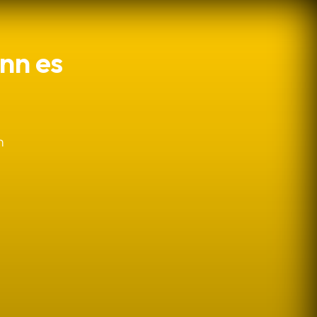
nn es
m